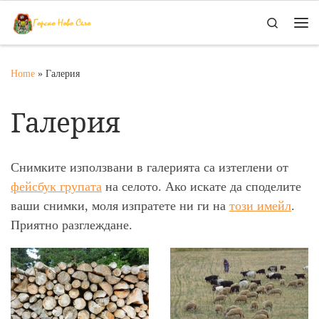
Skip to content
Search
Me
Home
»
Галерия
Галерия
Снимките използвани в галерията са изтеглени от
фейсбук групата
на селото. Ако искате да споделите
ваши снимки, моля изпратете ни ги на
този имейл
.
Приятно разглеждане.