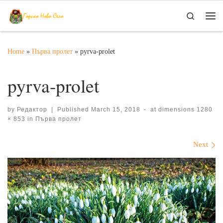
Skip to content
Search
Me
Home
»
Първа пролет
»
pyrva-prolet
pyrva-prolet
by
Редактор
|
Published
March 15, 2018
-
at dimensions
1280
× 853
in
Първа пролет
Images navigation
Next