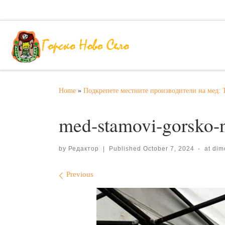
Skip to content
Home
»
Подкрепете местните производители на мед: 
med-stamovi-gorsko-
by
Редактор
|
Published
October 7, 2024
-
at di
Images navigation
Previous