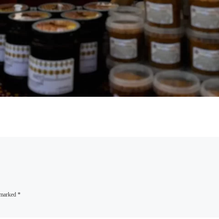
e marked
*