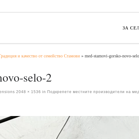
ЗА СЕ
Традиция и качество от семейство Стамови
»
med-stamovi-gorsko-novo-sel
novo-selo-2
mensions
2048 × 1536
in
Подкрепете местните производители на мед